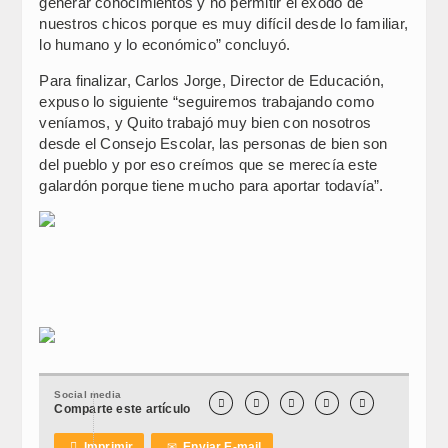
generar conocimientos y no permitir el éxodo de
nuestros chicos porque es muy difícil desde lo familiar,
lo humano y lo económico” concluyó.
Para finalizar, Carlos Jorge, Director de Educación,
expuso lo siguiente “seguiremos trabajando como
veníamos, y Quito trabajó muy bien con nosotros
desde el Consejo Escolar, las personas de bien son
del pueblo y por eso creímos que se merecía este
galardón porque tiene mucho para aportar todavía”.
Social media





Comparte este artículo

Imprimir
✉
Enviar E-mail