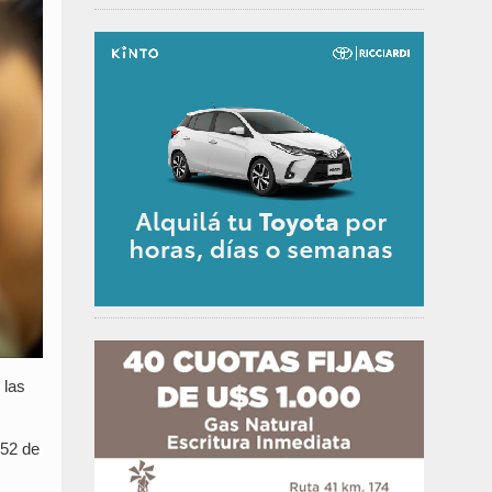
 las
152 de