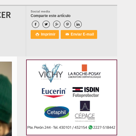
CER
Social media
Comparte este artículo





Imprimir
Enviar E-mail

✉