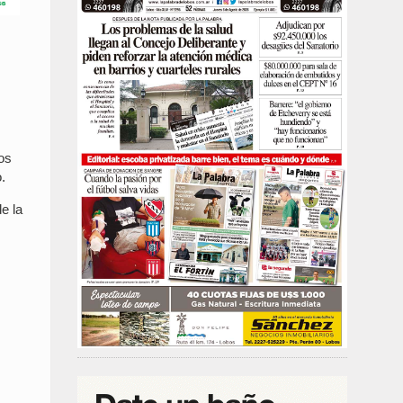
os
.
e la