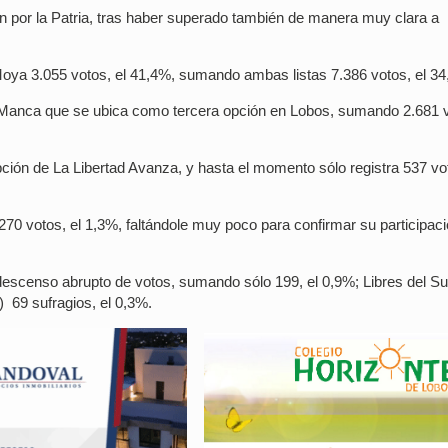
ón por la Patria, tras haber superado también de manera muy clara a
y Moya 3.055 votos, el 41,4%, sumando ambas listas 7.386 votos, el 3
n Manca que se ubica como tercera opción en Lobos, sumando 2.681 
ión de La Libertad Avanza, y hasta el momento sólo registra 537 vot
270 votos, el 1,3%, faltándole muy poco para confirmar su participac
 descenso abrupto de votos, sumando sólo 199, el 0,9%; Libres del Su
i) 69 sufragios, el 0,3%.