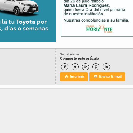
Social media
Comparte este artículo





Imprimir
Enviar E-mail

✉