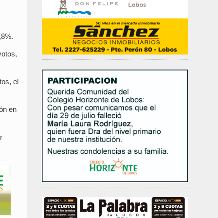
4,8%.
votos,
os, el
ión en
r