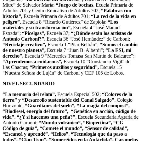
Mitre” de Salvador María;
“Juego de bochas,
Ecuela Primaria de
Adultos 701 y Centro Educativo de Adultos 702;
“Palabras con
historia”,
Escuela Primaria de Adultos 701;
“La red de la vida en
peligro”,
Escuela 8 “Ricardo Gutiérrez” de Zapiola;
“Los
materiales y su transformación”,
Escuela 4 “José Manuel
Estrada”;
“Picelgas”,
Escuela 37;
“¿Dónde están los artistas de
Antonio Carboni?”,
Escuela 36 “José Hernández” de Carboni;
“Reciclaje creativo”,
Escuela 1 “Pilar Beltrán”;
“Somos el cambio
de nuestro planeta”,
Escuela 7 “Juan B. Alberdi”;
“La ESI, mi
derecho”,
Escuela 9 “Mercedes Tomasa San Martín de Balcarce”;
“Aprendemos a cuidarnos”,
Escuela 10 “Constancio Vigil” de
Las Chacras;
“Primeros auxilios y seguridad”,
Escuela 15
“Nuestra Señora de Luján” de Carboni y CEF 105 de Lobos.
NIVEL SECUNDARIO
“La memoria del relato”,
Escuela Especial 502;
“Colores de la
tierra” y “Desarrollo sustentable del Canal Salgado”,
Colegio
Horizonte;
“Guardianes del suelo”, “La magia del compost”,
“Biodiesel, energía del futuro”, “Genética en acción, código de
vida”, “¿Y si hacemos una peña?”,
Escuela Secundaria Agraria de
Antonio Carboni;
“Mundo volcánico”, “Biopectina”, “CG
Código de guía”, “Comete el mundo”,
“Sensor de calidad”,
“Escaneá y aprendé”, “Helios”, “Tecnología que da paso a
todos”, “Clap Trap”, ”Sumergidos en la Antártida”, Caramelos