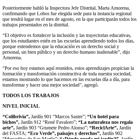
Posteriormente habló la Inspectora Jefe Distrital, Marta Amorena,
confirmando que Lobos fue elegida sede para la instancia regional
que tendrá lugar en el mes de agosto, en la que participarán todos los
trabajos presentados en la distrital.
“El objetivo es fortalecer la inclusión y las trayectorias educativas,
que los estudiantes estén en las escuelas aprendiendo todos los días,
porque entendemos que la educación es un derecho social y
personal, un bien público y un derecho humano inalienable”, dijo
Amorena.
“Por eso hoy estamos aquí reunidos, estos aprendizajes propician la
formación y transformación constructiva de toda nuestra sociedad,
estamos mostrando lo que hacemos en las escuelas día a día, para
transformar y hacer una mejor sociedad”, agregó.
TODOS LOS TRABAJOS
NIVEL INICIAL
“Colibrivia”,
Jardín 901 “Marcos Sastre”;
“Un hotel para
bichos”,
Jardín 912 “René Favaloro”;
“La naturaleza nos regala
arte”,
Jardín 903 “Grumete Pedro Alonso”;
“ReciclArte”,
Jardín
del FASTA;
“Eco Verde”, paisajes y derechos”,
Jardín 902
“Merceditas de San Martín”;
“¿Dónde queda mi jardín?”,
Jardín