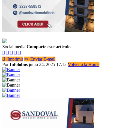
Social media
Comparte este artículo






Imprimir
✉
Enviar E-mail
Por
Infolobos
junio 24, 2025 17:12
Volver a la Home