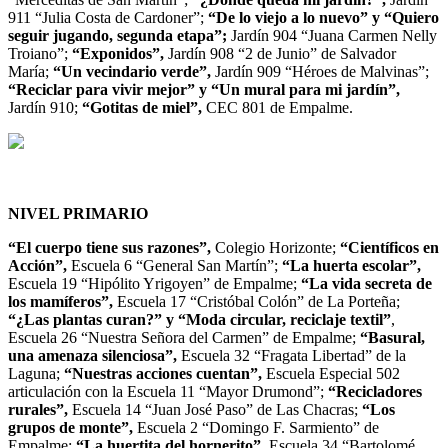
911 “Julia Costa de Cardoner”;
“De lo viejo a lo nuevo” y “Quiero
seguir jugando, segunda etapa”;
Jardín 904 “Juana Carmen Nelly
Troiano”;
“Exponidos”,
Jardín 908 “2 de Junio” de Salvador
María;
“Un vecindario verde”,
Jardín 909 “Héroes de Malvinas”;
“Reciclar para vivir mejor” y “Un mural para mi jardín”,
Jardín 910;
“Gotitas de miel”,
CEC 801 de Empalme.
NIVEL PRIMARIO
“El cuerpo tiene sus razones”,
Colegio Horizonte;
“Científicos en
Acción”,
Escuela 6 “General San Martín”;
“La huerta escolar”,
Escuela 19 “Hipólito Yrigoyen” de Empalme;
“La vida secreta de
los mamíferos”,
Escuela 17 “Cristóbal Colón” de La Porteña;
“¿Las plantas curan?” y “Moda circular, reciclaje textil”
,
Escuela 26 “Nuestra Señora del Carmen” de Empalme;
“Basural,
una amenaza silenciosa”,
Escuela 32 “Fragata Libertad” de la
Laguna;
“Nuestras acciones cuentan”,
Escuela Especial 502
articulación con la Escuela 11 “Mayor Drumond”;
“Recicladores
rurales”,
Escuela 14 “Juan José Paso” de Las Chacras;
“Los
grupos de monte”,
Escuela 2 “Domingo F. Sarmiento” de
Empalme;
“La huertita del hornerito”,
Escuela 34 “Bartolomé