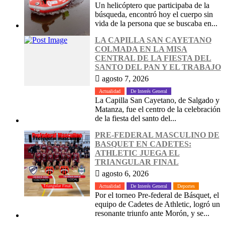
Un helicóptero que participaba de la
búsqueda, encontró hoy el cuerpo sin
vida de la persona que se buscaba en...
LA CAPILLA SAN CAYETANO
COLMADA EN LA MISA
CENTRAL DE LA FIESTA DEL
SANTO DEL PAN Y EL TRABAJO
agosto 7, 2026
Actualidad
De Interés General
La Capilla San Cayetano, de Salgado y
Matanza, fue el centro de la celebración
de la fiesta del santo del...
PRE-FEDERAL MASCULINO DE
BASQUET EN CADETES:
ATHLETIC JUEGA EL
TRIANGULAR FINAL
agosto 6, 2026
Actualidad
De Interés General
Deportes
Por el torneo Pre-federal de Básquet, el
equipo de Cadetes de Athletic, logró un
resonante triunfo ante Morón, y se...