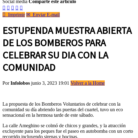
Social media
Comparte este artículo






Imprimir
✉
Enviar E-mail
ESTUPENDA MUESTRA ABIERTA
DE LOS BOMBEROS PARA
CELEBRAR SU DIA CON LA
COMUNIDAD
Por
Infolobos
junio 3, 2023 19:01
Volver a la Home
La propuesta de los Bomberos Voluntarios de celebrar con la
comunidad su día abriendo las puertas del cuartel, tuvo un eco
sensacional en la hermosa tarde de este sábado.
La calle Ameghino se colmó de chicos y grandes, y la atracción
excluyente para los peques fue el paseo en autobomba con un corto
recorrido incluyendo sirenas y bocinas.