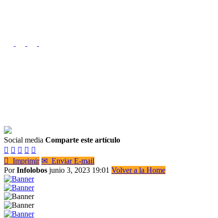
Social media
Comparte este artículo






Imprimir
✉
Enviar E-mail
Por
Infolobos
junio 3, 2023 19:01
Volver a la Home