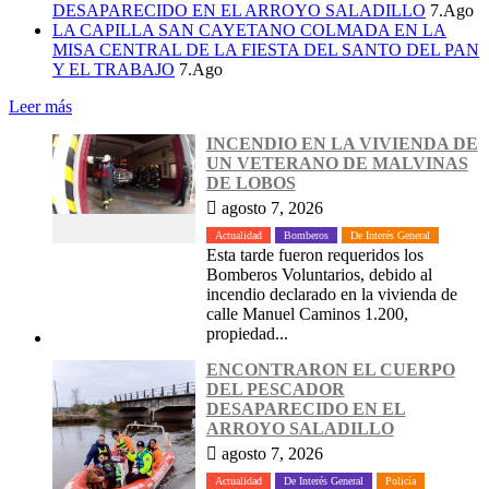
DESAPARECIDO EN EL ARROYO SALADILLO
7.Ago
LA CAPILLA SAN CAYETANO COLMADA EN LA
MISA CENTRAL DE LA FIESTA DEL SANTO DEL PAN
Y EL TRABAJO
7.Ago
Leer más
INCENDIO EN LA VIVIENDA DE
UN VETERANO DE MALVINAS
DE LOBOS
agosto 7, 2026
Actualidad
Bomberos
De Interés General
Esta tarde fueron requeridos los
Bomberos Voluntarios, debido al
incendio declarado en la vivienda de
calle Manuel Caminos 1.200,
propiedad...
ENCONTRARON EL CUERPO
DEL PESCADOR
DESAPARECIDO EN EL
ARROYO SALADILLO
agosto 7, 2026
Actualidad
De Interés General
Policía