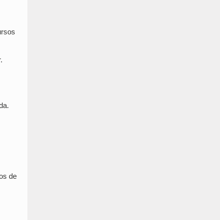
ursos
.
da.
tos de