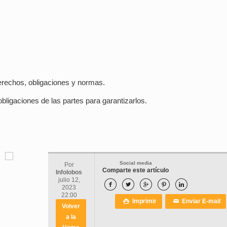
derechos, obligaciones y normas.
bligaciones de las partes para garantizarlos.
Social media
Por
Comparte este artículo
Infolobos
julio 12,





2023
22:00
Imprimir
Enviar E-mail

✉
Volver
a la