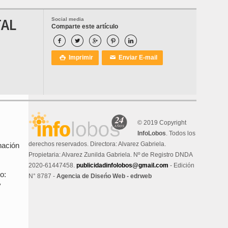
TAL
Social media
Comparte este artículo





Imprimir
Enviar E-mail

✉
© 2019 Copyright
InfoLobos
. Todos los
derechos reservados. Directora: Alvarez Gabriela.
nación
Propietaria: Alvarez Zunilda Gabriela. Nº de Registro DNDA
2020-61447458.
publicidadinfolobos@gmail.com
- Edición
o:
N° 8787 -
Agencia de Diseńo Web - edrweb
y