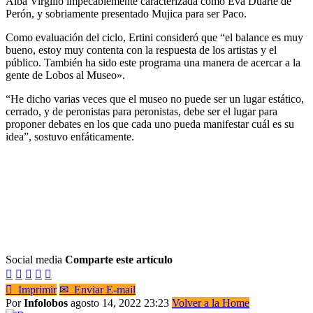
Alba Virgilio impecablemente caracterizada como Eva Duarte de
Perón, y sobriamente presentado Mujica para ser Paco.
Como evaluación del ciclo, Ertini consideró que “el balance es muy
bueno, estoy muy contenta con la respuesta de los artistas y el
público. También ha sido este programa una manera de acercar a la
gente de Lobos al Museo».
“He dicho varias veces que el museo no puede ser un lugar estático,
cerrado, y de peronistas para peronistas, debe ser el lugar para
proponer debates en los que cada uno pueda manifestar cuál es su
idea”, sostuvo enfáticamente.
Social media
Comparte este artículo






Imprimir
✉
Enviar E-mail
Por
Infolobos
agosto 14, 2022 23:23
Volver a la Home