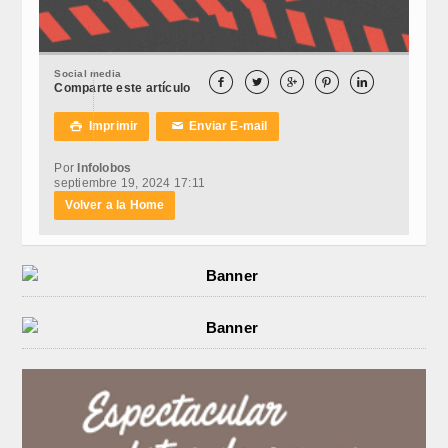
Social media





Comparte este artículo
Imprimir
Enviar E-mail

✉
Por
Infolobos
septiembre 19, 2024 17:11
Volver a la Home