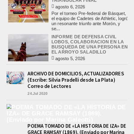
un resonante triunfo ante Morón, y
se...
INFORME DE DEFENSA CIVIL
LOBOS, COLABORACION EN LA
BUSQUEDA DE UNA PERSONA EN
EL ARROYO SALADILLO
agosto 5, 2026
En las primeras horas de la tarde del
martes, el Intendente Jorge
Etcheverry recibió, por parte de su
par de...
INCENDIO EN LA VIVIENDA DE UN
VETERANO DE MALVINAS DE
ARCHIVO DE DOMICILIOS, ACTUALIZADORES
LOBOS
(Escribe: Silvia Pradelli desde La Plata)
agosto 7, 2026
Correo de Lectores
Esta tarde fueron requeridos los
24.Jul 2020
Bomberos Voluntarios, debido al
incendio declarado en la vivienda de
calle Manuel Caminos 1.200,
propiedad...
ENCONTRARON EL CUERPO DEL
PESCADOR DESAPARECIDO EN
POEMA TOMADO DE «LA HISTORIA DE IZA» DE
EL ARROYO SALADILLO
GRACE RAMSAY (1869). (Enviado por Marina