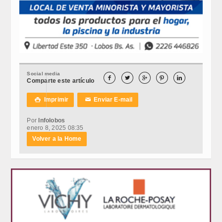
Social media





Comparte este artículo
Imprimir
Enviar E-mail

✉
Por
Infolobos
enero 8, 2025 08:35
Volver a la Home