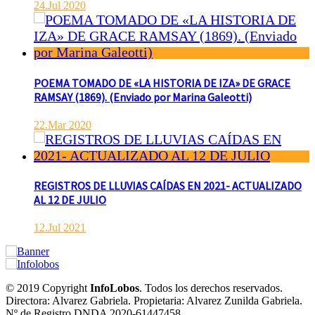
24.Jul 2020
POEMA TOMADO DE «LA HISTORIA DE IZA» DE GRACE
RAMSAY (1869). (Enviado por Marina Galeotti)
22.Mar 2020
REGISTROS DE LLUVIAS CAÍDAS EN 2021- ACTUALIZADO
AL 12 DE JULIO
12.Jul 2021
POLICIALES DE EMPALME. APREHENDIERON A UN
HOMBRE Y UNA MUJER POR COMERCIALIZAR
DROGAS
agosto 8, 2026
Actualidad
De interés general
Policía
© 2019 Copyright
InfoLobos
. Todos los derechos reservados.
En la noche del viernes, en calle Independencia entre San Patricio
Directora: Alvarez Gabriela. Propietaria: Alvarez Zunilda Gabriela.
y Rivadavia de Empalme, personal de la Comisaría Segunda...
Nº de Registro DNDA 2020-61447458.