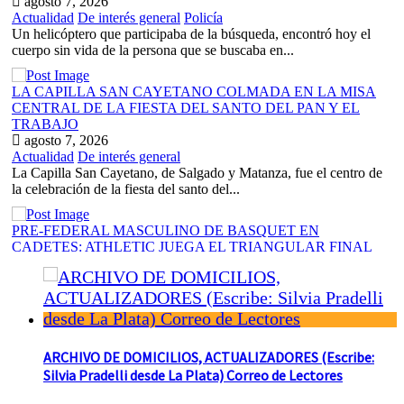
agosto 7, 2026
Actualidad
De interés general
Policía
Un helicóptero que participaba de la búsqueda, encontró hoy el
cuerpo sin vida de la persona que se buscaba en...
LA CAPILLA SAN CAYETANO COLMADA EN LA MISA
CENTRAL DE LA FIESTA DEL SANTO DEL PAN Y EL
TRABAJO
agosto 7, 2026
Actualidad
De interés general
La Capilla San Cayetano, de Salgado y Matanza, fue el centro de
la celebración de la fiesta del santo del...
PRE-FEDERAL MASCULINO DE BASQUET EN
CADETES: ATHLETIC JUEGA EL TRIANGULAR FINAL
agosto 6, 2026
Actualidad
De interés general
Deportes
Por el torneo Pre-federal de Básquet, el equipo de Cadetes de
Athletic, logró un resonante triunfo ante Morón, y se...
ARCHIVO DE DOMICILIOS, ACTUALIZADORES (Escribe:
Silvia Pradelli desde La Plata) Correo de Lectores