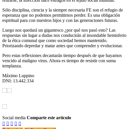
retirarse, la infección hace estragos en el tejido social mundial.
Sólo disciplina, ciencia y la siempre necesaria FE son el refugio de
esperanza que no podemos permitirnos perder. Es una obligación
espiritual para con nuestros hijos y con las generaciones futuras.
Luego nos quedará un gigantesco ¿por qué nos pasó esto? Las
respuestas sin lugar a dudas nos conducirán al insondable hemisferio
de la ética comunal que como sociedad hemos mantenido.
Priorizando depredar y matar antes que comprender y evolucionar.
Pero estas reflexiones decantarán tiempo después de que hayamos
vencido al maligno virus. Ahora es tiempo de resistir con suma
templanza.
Máximo Luppino
DNI: 13.442.334
Social media
Comparte este artículo




