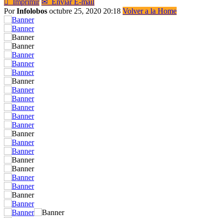

Imprimir
✉
Enviar E-mail
Por
Infolobos
octubre 25, 2020 20:18
Volver a la Home