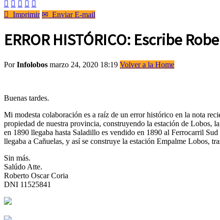






Imprimir
✉
Enviar E-mail
ERROR HISTÓRICO: Escribe Robert
Por
Infolobos
marzo 24, 2020 18:19
Volver a la Home
Buenas tardes.
Mi modesta colaboración es a raíz de un error histórico en la nota reci
propiedad de nuestra provincia, construyendo la estación de Lobos, la
en 1890 llegaba hasta Saladillo es vendido en 1890 al Ferrocarril Sud 
llegaba a Cañuelas, y así se construye la estación Empalme Lobos, tr
Sin más.
Salúdo Atte.
Roberto Oscar Coria
DNI 11525841