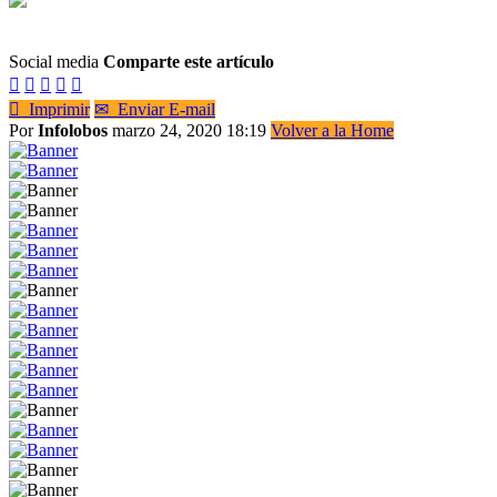
Social media
Comparte este artículo






Imprimir
✉
Enviar E-mail
Por
Infolobos
marzo 24, 2020 18:19
Volver a la Home