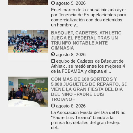
BASQUET, CADETES. ATHLETIC
JUEGA EL FEDERAL TRAS UN
TRIUNFO NOTABLE ANTE
GIMNASIA
agosto 8, 2026
El equipo de Cadetes de Básquet de
Athletic, se metió entre los mejores 4
de la FEBAMBA y disputa el...
CON MAS DE 100 SORTEOS Y
5.000 JUGUETES DE REPARTO, SE
VIENE LA GRAN FIESTA DEL DIA
DEL NIÑO «PADRE LUIS
TROIANO»
agosto 8, 2026
La Asociación Fiesta del Día del Niño
“Padre Luis Troiano” brindó a la
prensa los detalles del gran festejo
del...
POLICIALES DE EMPALME.
APREHENDIERON A UN HOMBRE
Y UNA MUJER POR
COMERCIALIZAR DROGAS
agosto 8, 2026
En la noche del viernes, en calle