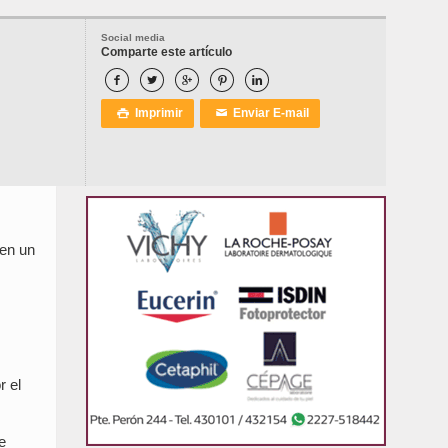
Social media
Comparte este artículo





Imprimir
Enviar E-mail

✉
 en un
r el
e