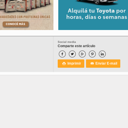
Social media
Comparte este artículo





Imprimir
Enviar E-mail

✉