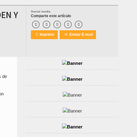
DEN Y
Social media
Comparte este artículo






Imprimir
✉
Enviar E-mail
s de
on