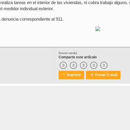
ealiza tareas en el interior de las viviendas, ni cobra trabajo alguno, 
el medidor individual exterior.
 denuncia correspondiente al 911.
Social media
Comparte este artículo






Imprimir
✉
Enviar E-mail