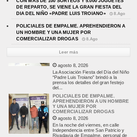
CON MAS DE 100 SORTEOS Y 5.000 JUGUETES
DE REPARTO, SE VIENE LA GRAN FIESTA DEL
DIA DEL NIÑO «PADRE LUIS TROIANO»
8.Ago
POLICIALES DE EMPALME. APREHENDIERON A
UN HOMBRE Y UNA MUJER POR
COMERCIALIZAR DROGAS
8.Ago
Leer más
POLICIALES DE EMPALME.
APREHENDIERON A UN HOMBRE
Y UNA MUJER POR
COMERCIALIZAR DROGAS
agosto 8, 2026
En la noche del viernes, en calle
Independencia entre San Patricio y
Rivadavia de Empalme, personal de
la Comisaría Segunda...
INCENDIO EN LA VIVIENDA DE UN
VETERANO DE MALVINAS DE
LOBOS