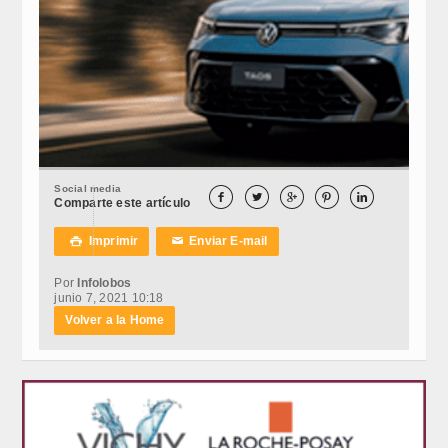
Social media





Comparte este artículo
Imprimir
Enviar E-mail

✉
Por
Infolobos
junio 7, 2021 10:18
Volver a la Home