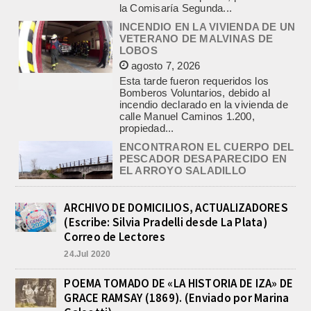
agosto 7, 2026
Esta tarde fueron requeridos los
Bomberos Voluntarios, debido al
incendio declarado en la vivienda de
calle Manuel Caminos 1.200,
propiedad...
ENCONTRARON EL CUERPO DEL
PESCADOR DESAPARECIDO EN
EL ARROYO SALADILLO
agosto 7, 2026
Un helicóptero que participaba de la
búsqueda, encontró hoy el cuerpo sin
vida de la persona que se buscaba
en...
BASQUET, CADETES. ATHLETIC
JUEGA EL FEDERAL TRAS UN
ARCHIVO DE DOMICILIOS, ACTUALIZADORES
TRIUNFO NOTABLE ANTE
(Escribe: Silvia Pradelli desde La Plata)
GIMNASIA
Correo de Lectores
agosto 8, 2026
24.Jul 2020
El equipo de Cadetes de Básquet de
Athletic, se metió entre los mejores 4
de la FEBAMBA y disputa el...
POEMA TOMADO DE «LA HISTORIA DE IZA» DE
GRACE RAMSAY (1869). (Enviado por Marina
CON MAS DE 100 SORTEOS Y
5.000 JUGUETES DE REPARTO, SE