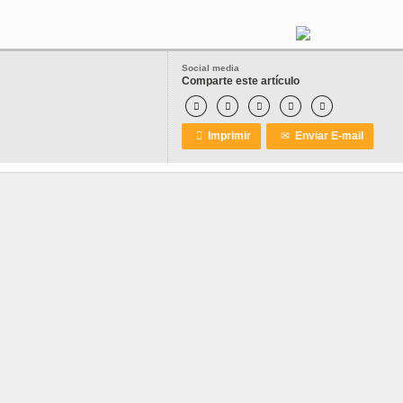
Social media
Comparte este artículo






Imprimir
✉
Enviar E-mail