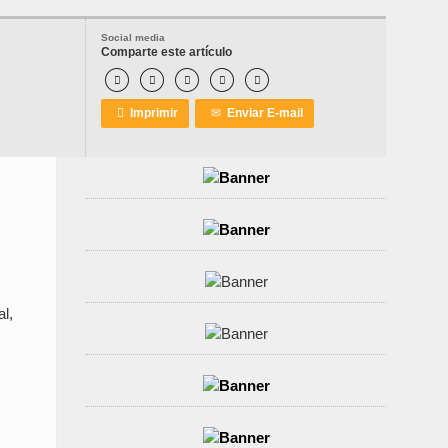
Social media
Comparte este artículo






Imprimir
✉
Enviar E-mail
l,