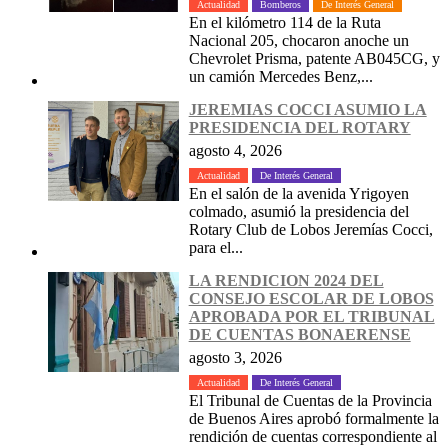
Actualidad
Bomberos
De Interés General
En el kilómetro 114 de la Ruta
Nacional 205, chocaron anoche un
Chevrolet Prisma, patente AB045CG, y
un camión Mercedes Benz,...
JEREMIAS COCCI ASUMIO LA
PRESIDENCIA DEL ROTARY
agosto 4, 2026
Actualidad
De Interés General
En el salón de la avenida Yrigoyen
colmado, asumió la presidencia del
Rotary Club de Lobos Jeremías Cocci,
para el...
LA RENDICION 2024 DEL
CONSEJO ESCOLAR DE LOBOS
APROBADA POR EL TRIBUNAL
DE CUENTAS BONAERENSE
agosto 3, 2026
Actualidad
De Interés General
El Tribunal de Cuentas de la Provincia
de Buenos Aires aprobó formalmente la
rendición de cuentas correspondiente al