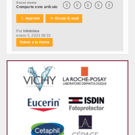
Social media





Comparte este artículo

Imprimir
✉
Enviar E-mail
Por
Infolobos
enero 5, 2023 08:33
Volver a la Home