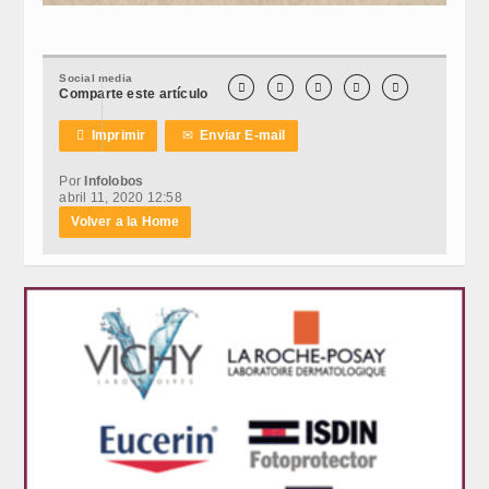
Social media





Comparte este artículo

Imprimir
✉
Enviar E-mail
Por
Infolobos
abril 11, 2020 12:58
Volver a la Home