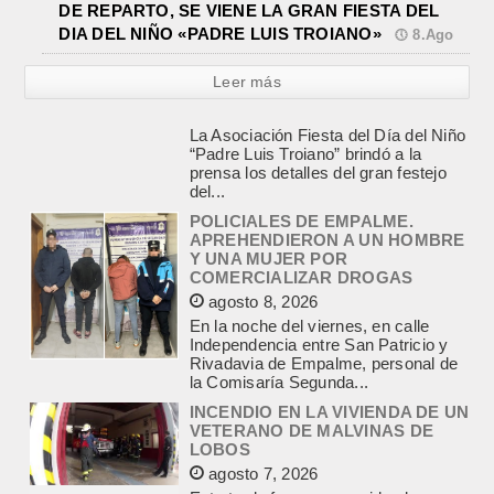
DE REPARTO, SE VIENE LA GRAN FIESTA DEL
DIA DEL NIÑO «PADRE LUIS TROIANO»
8.Ago
Leer más
POLICIALES DE EMPALME.
APREHENDIERON A UN HOMBRE
Y UNA MUJER POR
COMERCIALIZAR DROGAS
agosto 8, 2026
En la noche del viernes, en calle
Independencia entre San Patricio y
Rivadavia de Empalme, personal de
la Comisaría Segunda...
INCENDIO EN LA VIVIENDA DE UN
VETERANO DE MALVINAS DE
LOBOS
agosto 7, 2026
Esta tarde fueron requeridos los
Bomberos Voluntarios, debido al
incendio declarado en la vivienda de
calle Manuel Caminos 1.200,
propiedad...