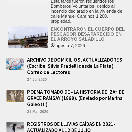
ENCONTRARON EL CUERPO DEL
PESCADOR DESAPARECIDO EN
EL ARROYO SALADILLO
agosto 7, 2026
Un helicóptero que participaba de la
búsqueda, encontró hoy el cuerpo sin
vida de la persona que se buscaba
en...
BASQUET, CADETES. ATHLETIC
JUEGA EL FEDERAL TRAS UN
ARCHIVO DE DOMICILIOS, ACTUALIZADORES
TRIUNFO NOTABLE ANTE
(Escribe: Silvia Pradelli desde La Plata)
GIMNASIA
Correo de Lectores
agosto 8, 2026
24.Jul 2020
El equipo de Cadetes de Básquet de
Athletic, se metió entre los mejores 4
de la FEBAMBA y disputa el...
POEMA TOMADO DE «LA HISTORIA DE IZA» DE
GRACE RAMSAY (1869). (Enviado por Marina
CON MAS DE 100 SORTEOS Y
5.000 JUGUETES DE REPARTO, SE
Galeotti)
VIENE LA GRAN FIESTA DEL DIA
22.Mar 2020
DEL NIÑO «PADRE LUIS
TROIANO»
REGISTROS DE LLUVIAS CAÍDAS EN 2021-
agosto 8, 2026
ACTUALIZADO AL 12 DE JULIO
La Asociación Fiesta del Día del Niño