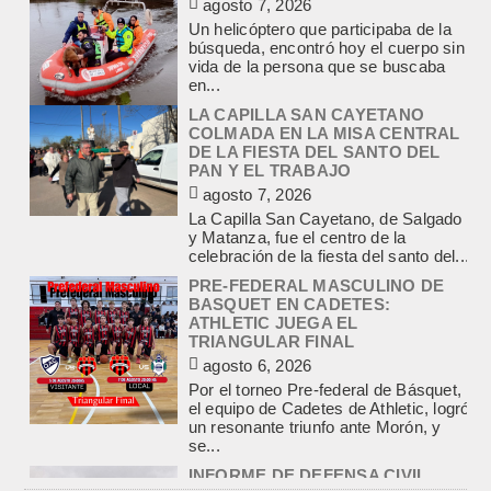
PAN Y EL TRABAJO
agosto 7, 2026
La Capilla San Cayetano, de Salgado
y Matanza, fue el centro de la
celebración de la fiesta del santo del...
PRE-FEDERAL MASCULINO DE
BASQUET EN CADETES:
ATHLETIC JUEGA EL
TRIANGULAR FINAL
agosto 6, 2026
Por el torneo Pre-federal de Básquet,
el equipo de Cadetes de Athletic, logró
un resonante triunfo ante Morón, y
se...
INFORME DE DEFENSA CIVIL
LOBOS, COLABORACION EN LA
BUSQUEDA DE UNA PERSONA EN
EL ARROYO SALADILLO
agosto 5, 2026
En las primeras horas de la tarde del
martes, el Intendente Jorge
Etcheverry recibió, por parte de su
par de...