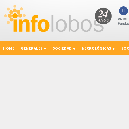

PRIMER
Fundad
HOME
GENERALES
SOCIEDAD
NECROLÓGICAS
SOC
CURIOSIDADES, CONSEJOS Y NOVEDADES