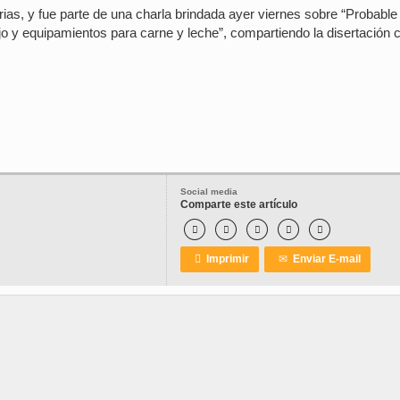
as, y fue parte de una charla brindada ayer viernes sobre “Probable
 y equipamientos para carne y leche”, compartiendo la disertación c
Social media
Comparte este artículo






Imprimir
✉
Enviar E-mail