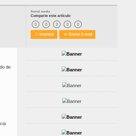
Social media
Comparte este artículo






Imprimir
✉
Enviar E-mail
ndo de
cia