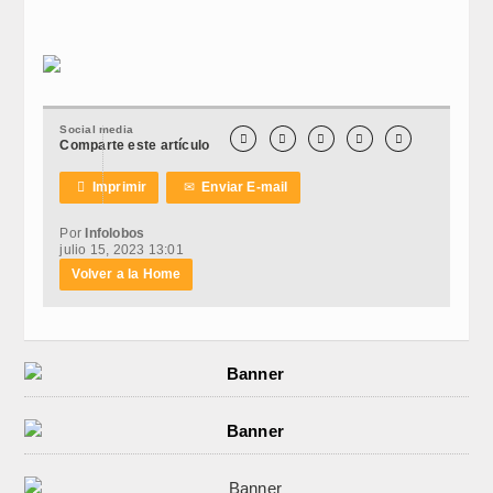
Social media





Comparte este artículo

Imprimir
✉
Enviar E-mail
Por
Infolobos
julio 15, 2023 13:01
Volver a la Home