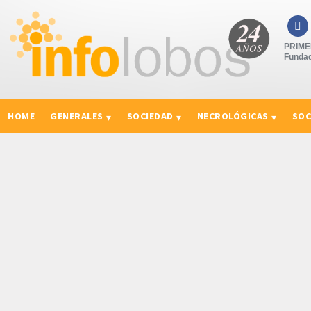

PRIMER
Fundad
HOME
GENERALES
SOCIEDAD
NECROLÓGICAS
SOC
CURIOSIDADES, CONSEJOS Y NOVEDADES