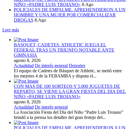
NIÑO «PADRE LUIS TROIANO»
8.Ago
POLICIALES DE EMPALME. APREHENDIERON A UN
HOMBRE Y UNA MUJER POR COMERCIALIZAR
DROGAS
8.Ago
Leer más
BASQUET, CADETES. ATHLETIC JUEGA EL
FEDERAL TRAS UN TRIUNFO NOTABLE ANTE
GIMNASIA
agosto 8, 2026
Actualidad
De interés general
Deportes
El equipo de Cadetes de Básquet de Athletic, se metió entre
los mejores 4 de la FEBAMBA y disputa el...
CON MAS DE 100 SORTEOS Y 5.000 JUGUETES DE
REPARTO, SE VIENE LA GRAN FIESTA DEL DIA DEL
NIÑO «PADRE LUIS TROIANO»
agosto 8, 2026
Actualidad
De interés general
La Asociación Fiesta del Día del Niño “Padre Luis Troiano”
brindó a la prensa los detalles del gran festejo del...
POLICIALES DE EMPALME. APREHENDIERON A UN