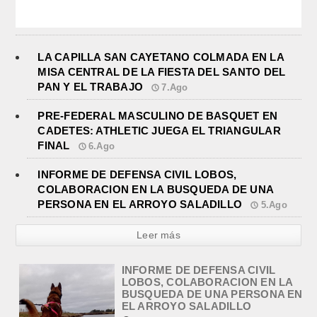
LA CAPILLA SAN CAYETANO COLMADA EN LA
MISA CENTRAL DE LA FIESTA DEL SANTO DEL
PAN Y EL TRABAJO
7.Ago
PRE-FEDERAL MASCULINO DE BASQUET EN
CADETES: ATHLETIC JUEGA EL TRIANGULAR
FINAL
6.Ago
INFORME DE DEFENSA CIVIL LOBOS,
COLABORACION EN LA BUSQUEDA DE UNA
PERSONA EN EL ARROYO SALADILLO
5.Ago
Leer más
INFORME DE DEFENSA CIVIL
LOBOS, COLABORACION EN LA
BUSQUEDA DE UNA PERSONA EN
EL ARROYO SALADILLO
agosto 5, 2026
En las primeras horas de la tarde del