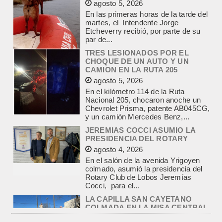
martes, el Intendente Jorge
Etcheverry recibió, por parte de su
par de...
TRES LESIONADOS POR EL
CHOQUE DE UN AUTO Y UN
CAMION EN LA RUTA 205
agosto 5, 2026
En el kilómetro 114 de la Ruta
Nacional 205, chocaron anoche un
Chevrolet Prisma, patente AB045CG,
y un camión Mercedes Benz,...
JEREMIAS COCCI ASUMIO LA
PRESIDENCIA DEL ROTARY
agosto 4, 2026
En el salón de la avenida Yrigoyen
colmado, asumió la presidencia del
Rotary Club de Lobos Jeremías
Cocci, para el...
LA CAPILLA SAN CAYETANO
COLMADA EN LA MISA CENTRAL
DE LA FIESTA DEL SANTO DEL
PAN Y EL TRABAJO
agosto 7, 2026