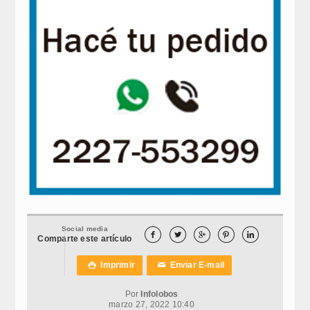
Social media





Comparte este artículo
Imprimir
Enviar E-mail

✉
Por
Infolobos
marzo 27, 2022 10:40