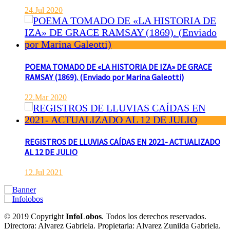
24.Jul 2020
POEMA TOMADO DE «LA HISTORIA DE IZA» DE GRACE
RAMSAY (1869). (Enviado por Marina Galeotti)
22.Mar 2020
REGISTROS DE LLUVIAS CAÍDAS EN 2021- ACTUALIZADO
AL 12 DE JULIO
12.Jul 2021
POLICIALES DE EMPALME. APREHENDIERON A UN
HOMBRE Y UNA MUJER POR COMERCIALIZAR
DROGAS
agosto 8, 2026
Actualidad
De interés general
Policía
© 2019 Copyright
InfoLobos
. Todos los derechos reservados.
En la noche del viernes, en calle Independencia entre San Patricio
Directora: Alvarez Gabriela. Propietaria: Alvarez Zunilda Gabriela.