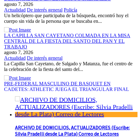
agosto 7, 2026
Actualidad
De interés general
Policía
Un helicóptero que participaba de la búsqueda, encontró hoy el
cuerpo sin vida de la persona que se buscaba en...
LA CAPILLA SAN CAYETANO COLMADA EN LA MISA
CENTRAL DE LA FIESTA DEL SANTO DEL PAN Y EL
TRABAJO
agosto 7, 2026
Actualidad
De interés general
La Capilla San Cayetano, de Salgado y Matanza, fue el centro de
la celebración de la fiesta del santo del...
PRE-FEDERAL MASCULINO DE BASQUET EN
CADETES: ATHLETIC JUEGA EL TRIANGULAR FINAL
agosto 6, 2026
Actualidad
De interés general
Deportes
Por el torneo Pre-federal de Básquet, el equipo de Cadetes de
Athletic, logró un resonante triunfo ante Morón, y se...
ARCHIVO DE DOMICILIOS, ACTUALIZADORES (Escribe:
Silvia Pradelli desde La Plata) Correo de Lectores