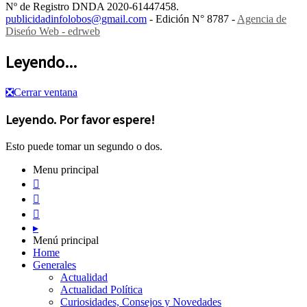
y Rivadavia de Empalme, personal de la Comisaría Segunda...
Nº de Registro DNDA 2020-61447458.
publicidadinfolobos@gmail.com
- Edición N° 8787 -
Agencia de
Diseńo Web - edrweb
Leyendo...
❎
Cerrar ventana
Leyendo. Por favor espere!
Esto puede tomar un segundo o dos.
Menu principal



▸
Menú principal
Home
Generales
Actualidad
Actualidad Política
Curiosidades, Consejos y Novedades