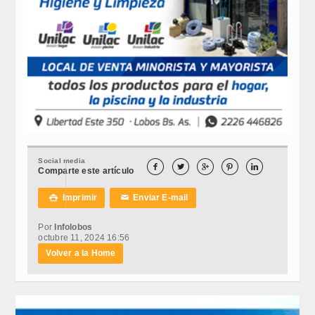
Social media





Comparte este artículo
Imprimir
Enviar E-mail

✉
Por
Infolobos
octubre 11, 2024 16:56
Volver a la Home