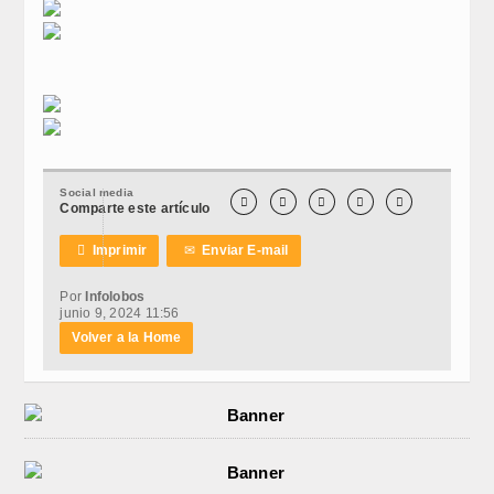
Social media





Comparte este artículo

Imprimir
✉
Enviar E-mail
Por
Infolobos
junio 9, 2024 11:56
Volver a la Home