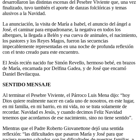
desarrollaron las distintas escenas del Pesebre Viviente que, una vez
finalizado, tuvo también el aporte de danzas folclóricas y temas
alusivos a la Navidad.
La anunciación, la visita de María a Isabel, el anuncio del ángel a
José, el caminar para empadronarse, la negativa en todos los
albergues, la llegada a Belén y esa cueva de animales, el nacimiento,
los pastores y los Reyes Magos, fueron las secuencias
impecablemente representadas en una noche de profunda reflexión
con el testo creado para este encuentro.
El Jesús recién nacido fue Simón Revello, hermoso bebé, en brazos
de María, encarnada por Delfina Gadea, y de José que encarnó
Daniel Bevilacqua.
SENTIDO MENSAJE
Al terminar el Pesebre Viviente, el Párroco Luis Mena dijo: “hoy
Dios quiere realmente nacer en cada uno de nosotros, en este lugar,
en mi familia, en mi barrio, en mi vida, no se trata solamente de
recordar. Navidad es Jesús, y cuando decimos Feliz Navidad
tenemos que acordarnos de ese nacimiento, sino no tiene sentido”.
Mientras que el Padre Roberto Giovanettone dejó una sentida
reflexión: “las dificultades que pasaron María y José para que
naciera nuestro salvador, son las dificultades de nuestras familias, a