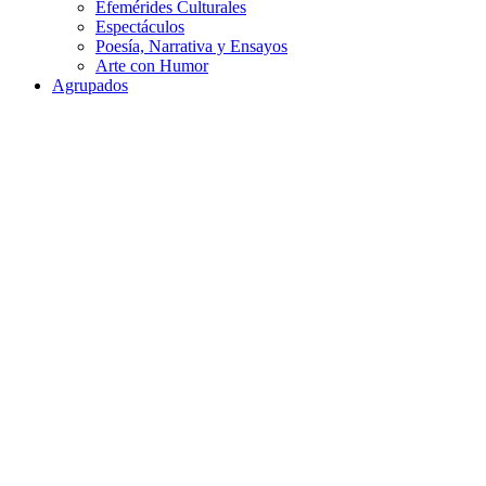
Efemérides Culturales
Espectáculos
ENCONTRARON EL CUERPO DEL PESCADOR DESAPAREC
Poesía, Narrativa y Ensayos
agosto 7, 2026
Arte con Humor
Actualidad
De interés general
Policía
Agrupados
Un helicóptero que participaba de la búsqueda, encontró hoy el cuerp