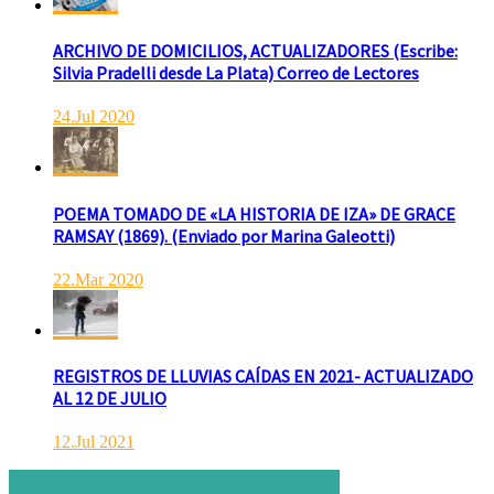
ARCHIVO DE DOMICILIOS, ACTUALIZADORES (Escribe:
Silvia Pradelli desde La Plata) Correo de Lectores
24.Jul 2020
INCENDIO EN LA VIVIENDA DE UN VETERANO DE MAL
agosto 7, 2026
Actualidad
Bomberos
De interés general
POEMA TOMADO DE «LA HISTORIA DE IZA» DE GRACE
Esta tarde fueron requeridos los Bomberos Voluntarios, debido al in
RAMSAY (1869). (Enviado por Marina Galeotti)
22.Mar 2020
REGISTROS DE LLUVIAS CAÍDAS EN 2021- ACTUALIZADO
AL 12 DE JULIO
12.Jul 2021