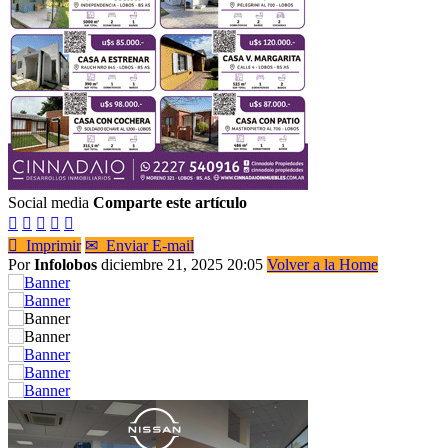
Social media
Comparte este artículo






Imprimir
✉
Enviar E-mail
Por
Infolobos
diciembre 21, 2025 20:05
Volver a la Home