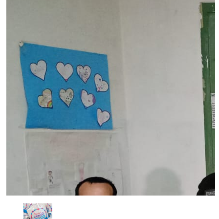
POLICIALES DE EMPALME. APREHENDIERON A UN HOM
agosto 8, 2026
Actualidad
De interés general
Policía
En la noche del viernes, en calle Independencia entre San Patricio 