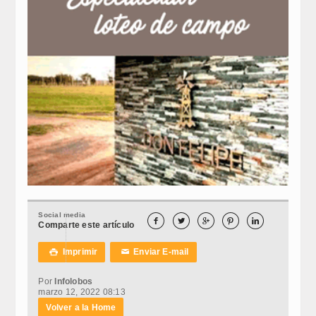
Social media





Comparte este artículo
Imprimir
Enviar E-mail

✉
Por
Infolobos
marzo 12, 2022 08:13
Volver a la Home