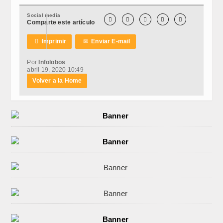
Social media





Comparte este artículo

Imprimir
✉
Enviar E-mail
Por
Infolobos
abril 19, 2020 10:49
Volver a la Home