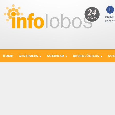

PRIME
cerca\
HOME
GENERALES
SOCIEDAD
NECROLÓGICAS
SOC
CURIOSIDADES, CONSEJOS Y NOVEDADES