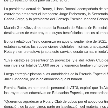
los 15 seleccionados para su concreción.
La presidenta actual de Rotary, Liliana Bottoni, acompañada de ot
estuvieron presentes el Intendente Jorge Etcheverry, la Secretaria
Carlos Jorge, y la presidenta del Consejo Escolar, Mariana Fondev
Mariela González, directora de la Escuela de Educación Especial 
destinatarios de este proyecto cuyos beneficiarios son los alumnos
Bottoni relató que “esto comenzó en agosto, septiembre del 2021
estaban abiertas las subvenciones distritales, hicimos una capaci
Rotary siempre estuvo junto a este servicio desde su nacimiento”.
“En el distrito se presentaron 25 proyectos, y el del Rotary Club d
una inversión total de 95.000 pesos, y logramos también un provee
Luego entregó diplomas a las autoridades de la Escuela Especial 5
Julia Cinnadaio, por la colaboración que brindaron.
Romina Ratto, en nombre del personal de ATDI, explicó que “la Ate
las trayectorias educativas de Educación Especial, en concordancia 
“Queremos agradecer a Rotary Club de Lobos por el apoyo continuo
donación, de la que fuimos parte en la selección del material, nos 