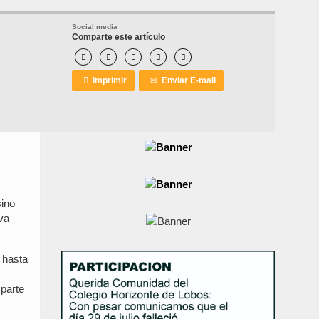
Social media
Comparte este artículo






Imprimir
✉
Enviar E-mail
sino
iva
 hasta
 parte