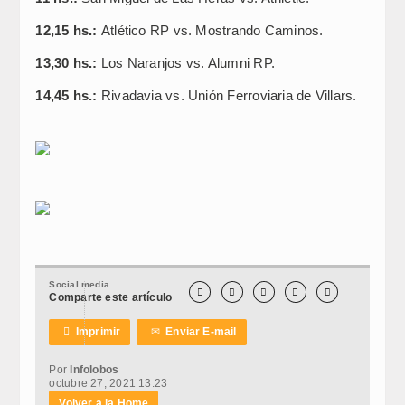
12,15 hs.:
Atlético RP vs. Mostrando Caminos.
13,30 hs.:
Los Naranjos vs. Alumni RP.
14,45 hs.:
Rivadavia vs. Unión Ferroviaria de Villars.
Social media





Comparte este artículo

Imprimir
✉
Enviar E-mail
Por
Infolobos
octubre 27, 2021 13:23
Volver a la Home