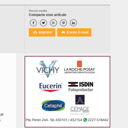
Social media
Comparte este artículo





Imprimir
Enviar E-mail

✉
ue
e