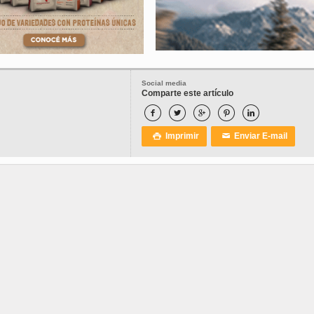
Social media
Comparte este artículo





Imprimir
Enviar E-mail

✉