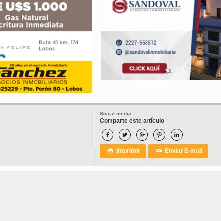
Social media
Comparte este artículo





Imprimir
Enviar E-mail

✉