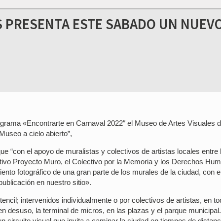
S PRESENTA ESTE SABADO UN NUEV
rograma «Encontrarte en Carnaval 2022″ el Museo de Artes Visuales 
useo a cielo abierto”,
e “con el apoyo de muralistas y colectivos de artistas locales entre 
ectivo Proyecto Muro, el Colectivo por la Memoria y los Derechos Hu
ento fotográfico de una gran parte de los murales de la ciudad, con e
publicación en nuestro sitio».
encil; intervenidos individualmente o por colectivos de artistas, en t
en desuso, la terminal de micros, en las plazas y el parque municipal.
circuito visual que invita a caminar la ciudad en tiempos de distanc