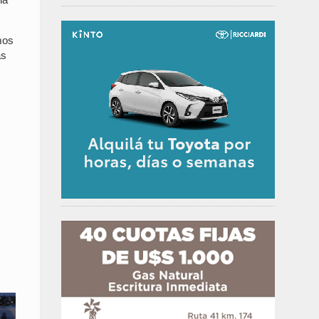
mos
as