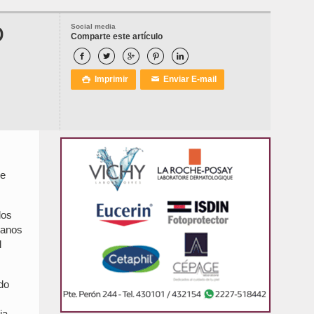
O
Social media
Comparte este artículo





Imprimir
Enviar E-mail

✉
de
los
manos
l
odo
ia