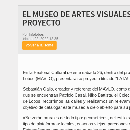
EL MUSEO DE ARTES VISUALE
PROYECTO
Por
Infolobos
febrero 23, 2022 13:35
Volver a la Home
En la Peatonal Cultural de este sábado 26, dentro del p
Lobos (MAVLO), presentará su proyecto titulado “LATA! M
Sebastián Gallo, creador y referente del MAVLO, contó qu
que se encuentran Patricio Casal, Niko Battista, el Col
de Lobos, recorrimos las calles y realizamos un relevami
objetivo de catalogar este museo a cielo abierto para su 
«Se verán murales de todo tipo: geométricos, del estilo st
tipo de plataformas: locales, casonas viejas, paredones 
Fotografiamos una treintena de murales que componen un 