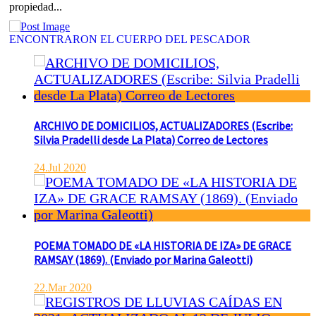
propiedad...
ENCONTRARON EL CUERPO DEL PESCADOR
DESAPARECIDO EN EL ARROYO SALADILLO
agosto 7, 2026
Actualidad
De interés general
Policía
Un helicóptero que participaba de la búsqueda, encontró hoy el
cuerpo sin vida de la persona que se buscaba en...
ARCHIVO DE DOMICILIOS, ACTUALIZADORES (Escribe:
BASQUET, CADETES. ATHLETIC JUEGA EL FEDERAL
Silvia Pradelli desde La Plata) Correo de Lectores
TRAS UN TRIUNFO NOTABLE ANTE GIMNASIA
agosto 8, 2026
24.Jul 2020
Actualidad
De interés general
Deportes
El equipo de Cadetes de Básquet de Athletic, se metió entre los
mejores 4 de la FEBAMBA y disputa el...
POEMA TOMADO DE «LA HISTORIA DE IZA» DE GRACE
RAMSAY (1869). (Enviado por Marina Galeotti)
22.Mar 2020