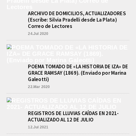
agosto 8, 2026
El equipo de Cadetes de Básquet de
ARCHIVO DE DOMICILIOS, ACTUALIZADORES
Athletic, se metió entre los mejores 4
de la FEBAMBA y disputa el...
(Escribe: Silvia Pradelli desde La Plata)
Correo de Lectores
CON MAS DE 100 SORTEOS Y
5.000 JUGUETES DE REPARTO, SE
24.Jul 2020
VIENE LA GRAN FIESTA DEL DIA
DEL NIÑO «PADRE LUIS
TROIANO»
agosto 8, 2026
La Asociación Fiesta del Día del Niño
POEMA TOMADO DE «LA HISTORIA DE IZA» DE
“Padre Luis Troiano” brindó a la
prensa los detalles del gran festejo
GRACE RAMSAY (1869). (Enviado por Marina
del...
Galeotti)
22.Mar 2020
REGISTROS DE LLUVIAS CAÍDAS EN 2021-
ACTUALIZADO AL 12 DE JULIO
12.Jul 2021