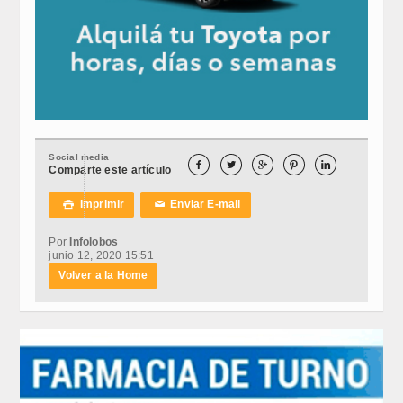
Social media





Comparte este artículo
Imprimir
Enviar E-mail

✉
Por
Infolobos
junio 12, 2020 15:51
Volver a la Home