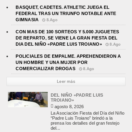
BASQUET, CADETES. ATHLETIC JUEGA EL
FEDERAL TRAS UN TRIUNFO NOTABLE ANTE
GIMNASIA
8.Ago
CON MAS DE 100 SORTEOS Y 5.000 JUGUETES
DE REPARTO, SE VIENE LA GRAN FIESTA DEL
DIA DEL NIÑO «PADRE LUIS TROIANO»
8.Ago
POLICIALES DE EMPALME. APREHENDIERON A
UN HOMBRE Y UNA MUJER POR
COMERCIALIZAR DROGAS
8.Ago
Leer más
POLICIALES DE EMPALME.
APREHENDIERON A UN HOMBRE
Y UNA MUJER POR
COMERCIALIZAR DROGAS
agosto 8, 2026
En la noche del viernes, en calle
Independencia entre San Patricio y