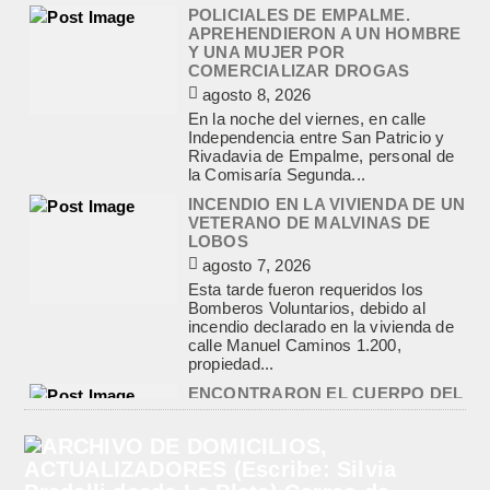
Rivadavia de Empalme, personal de
la Comisaría Segunda...
INCENDIO EN LA VIVIENDA DE UN
VETERANO DE MALVINAS DE
LOBOS
agosto 7, 2026
Esta tarde fueron requeridos los
Bomberos Voluntarios, debido al
incendio declarado en la vivienda de
calle Manuel Caminos 1.200,
propiedad...
ENCONTRARON EL CUERPO DEL
PESCADOR DESAPARECIDO EN
EL ARROYO SALADILLO
agosto 7, 2026
Un helicóptero que participaba de la
búsqueda, encontró hoy el cuerpo sin
vida de la persona que se buscaba
en...
BASQUET, CADETES. ATHLETIC
JUEGA EL FEDERAL TRAS UN
TRIUNFO NOTABLE ANTE
GIMNASIA