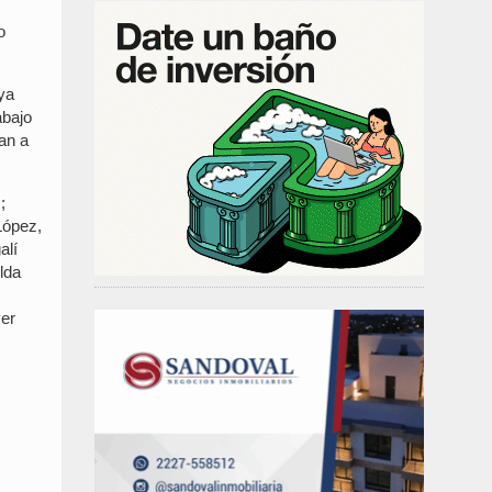
o
ya
abajo
an a
;
López,
alí
lda
ver