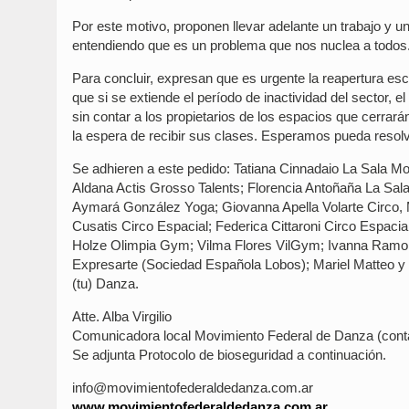
Por este motivo, proponen llevar adelante un trabajo y un
entendiendo que es un problema que nos nuclea a todos
Para concluir, expresan que es urgente la reapertura es
que si se extiende el período de inactividad del sector, e
sin contar a los propietarios de los espacios que cerr
la espera de recibir sus clases. Esperamos pueda resol
Se adhieren a este pedido: Tatiana Cinnadaio La Sala M
Aldana Actis Grosso Talents; Florencia Antoñaña La Sal
Aymará González Yoga; Giovanna Apella Volarte Circo, M
Cusatis Circo Espacial; Federica Cittaroni Circo Espacia
Holze Olimpia Gym; Vilma Flores VilGym; Ivanna Ramoni
Expresarte (Sociedad Española Lobos); Mariel Matteo y 
(tu) Danza.
Atte. Alba Virgilio
Comunicadora local Movimiento Federal de Danza (con
Se adjunta Protocolo de bioseguridad a continuación.
info@movimientofederaldedanza.com.ar
www.movimientofederaldedanza.com.ar