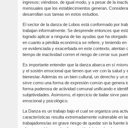
ingresos; viéndose, de igual modo, y a pesar de la inactiv
mensuales que los establecimientos generan. Considera
desarrollan sus tareas en estos estudios.
El sector de la danza de Lobos está conformado por trab
trabajan informalmente. Se desprende entonces que est
logrado aplicar a ninguna de las ayudas que ha otorgado e
en cuanto a pérdida económica se refiere, y teniendo en 
ve evidenciada y exacerbada en este contexto, atentan c
tiempo de inactividad corren el riesgo de cerrar sus puer
Es importante entender que la danza abarca en sí misma 
y el sostén emocional que tienen que ver con la salud y 
bienestar. Además es un bien cultural, un derecho y un e
sirve como una forma de expresión común que genera ide
forma poderosa de actividad comunal unificando e identi
subjetividades. Asimismo, el ejercicio de bailar sirve para
emocional y psicológico.
La Danza es un trabajo bajo el cual se organiza una acti
características resulta extremadamente vulnerable en las
trabajadores/as en grave riesgo de quedar sin la fuente 