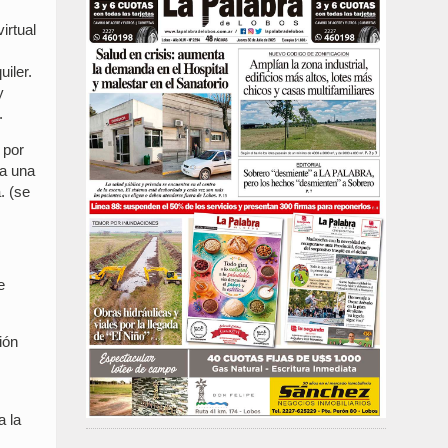
irtual
iler.
y
.
 por
ga una
. (se
e
ión
a la