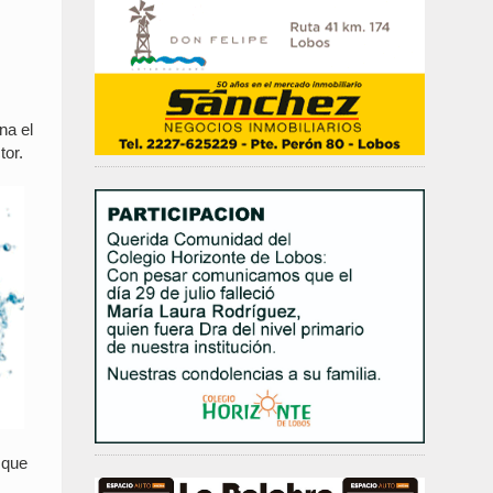
s
na el
tor.
 que