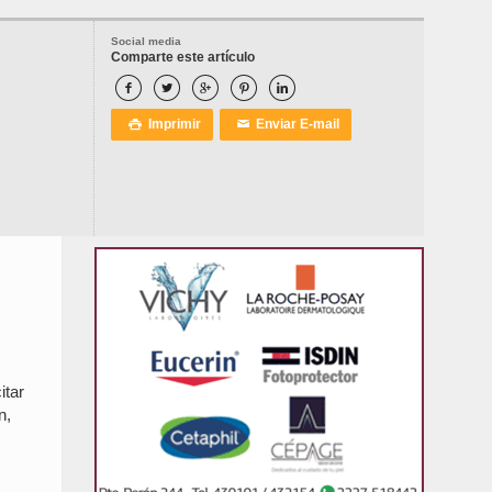
Social media
Comparte este artículo





Imprimir
Enviar E-mail

✉
itar
n,