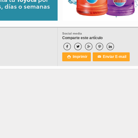
Social media
Comparte este artículo





Imprimir
Enviar E-mail

✉