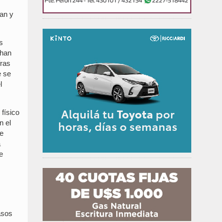
an y
s
 han
fras
e se
l
físico
n el
ue
a
e
s
asos