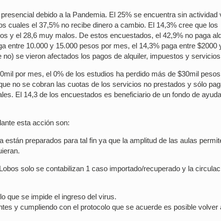
presencial debido a la Pandemia. El 25% se encuentra sin actividad v
los cuales el 37,5% no recibe dinero a cambio. El 14,3% cree que los
os y el 28,6 muy malos. De estos encuestados, el 42,9% no paga alqu
aga entre 10.000 y 15.000 pesos por mes, el 14,3% paga entre $2000 
 no) se vieron afectados los pagos de alquiler, impuestos y servicios
0mil por mes, el 0% de los estudios ha perdido más de $30mil pesos
ue no se cobran las cuotas de los servicios no prestados y sólo pa
les. El 14,3 de los encuestados es beneficiario de un fondo de ayuda
elante esta acción son:
 están preparados para tal fin ya que la amplitud de las aulas permit
uieran.
obos solo se contabilizan 1 caso importado/recuperado y la circulac
o que se impide el ingreso del virus.
s y cumpliendo con el protocolo que se acuerde es posible volver 