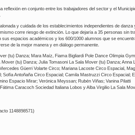
a reflexión en conjunto entre los trabajadores del sector y el Municipi
.
calonada y cuidada de los establecimientos independientes de danza 
l mismo corre riesgo de extinción. Lo que dejaría a 35 personas sin tr
arán sus espacios académicos y los 600/1000 alumnos que se encuentr
verse de la mejor manera y en diálogo permanente.
over (tu) Danza; Mara Maíz, Fiama Bigliardi Pole Dance Olimpia Gym
a Mover (tu) Danza; Julia Tomasoni La Sala Mover (tu) Danza; Anna 
ercedes Güerri Volarte Circo; Mariana Lacoste Circo Espacial, Mag
l; Sofía Antoñaña Circo Espacial; Camila Mastruzzi Circo Espacial; E
no Espacio Mirar; Verónica Meyssan; Rubén Viñas; Vanina Pilatti
Fátima Caracoch Sociedad Italiana Lobos y Alba Virgilio La Sala Mo
tacto 1148898571)