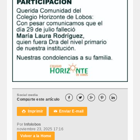
Social media





Comparte este artículo
Imprimir
Enviar E-mail

✉
Por
Infolobos
noviembre 23, 2025 17:16
Volver a la Home