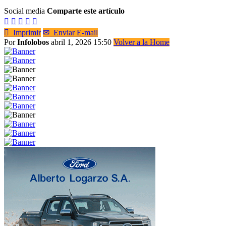
Social media
Comparte este artículo






Imprimir
✉
Enviar E-mail
Por
Infolobos
abril 1, 2026 15:50
Volver a la Home