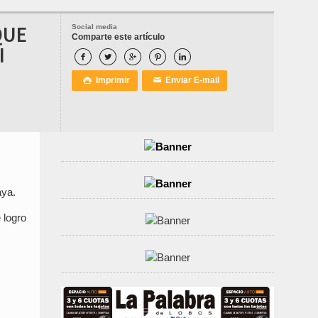
QUE
Social media
Comparte este artículo
I





Imprimir
Enviar E-mail

✉
aya.
 logro