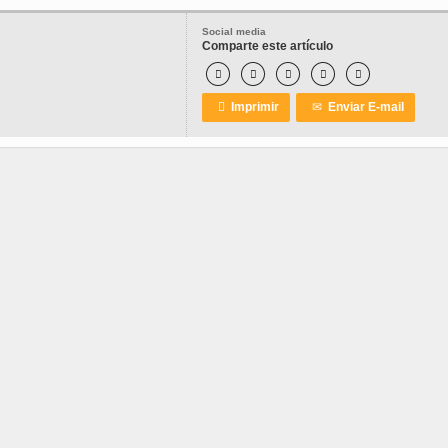
Social media
Comparte este artículo






Imprimir
✉
Enviar E-mail