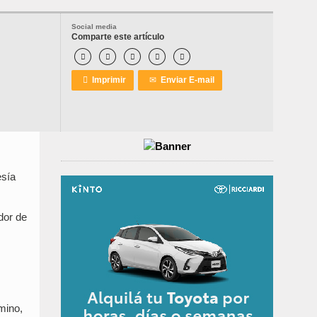
Social media
Comparte este artículo






Imprimir
✉
Enviar E-mail
esía
dor de
mino,