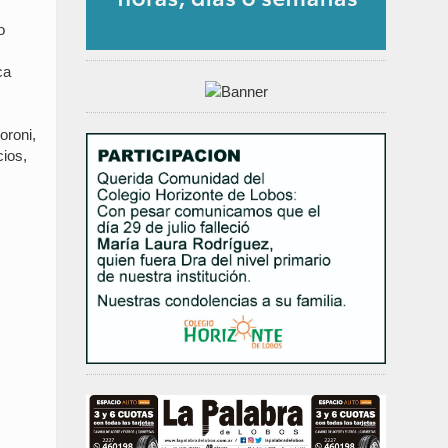
o
ca
oroni,
ios,