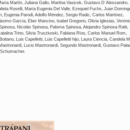
 María Martín, Juliana Gallo, Martina Vasicek, Gustavo D´Alessandro,
lieta Roselli, María Eugenia Del Valle, Ezequiel Fuchs, Juan Doming
, Eugenia Parodi, Adolfo Méndez, Sergio Radic, Carlos Martínez,
ximo García, Eber Mancino, Isabel Gregorio, Olivia Iglesias, Veróni
pinosa, Nicolás Spinosa, Paloma Spinosa, Alejandro Spinosa Ratti,
Catalina Trino, Silvia Truszkoski, Fabiana Ríos, Carlos Manuel Rom,
tano, Luis Capelletti, Luis Capelletti hijo, Laura Ciencia, Candela M
Mastronardi, Lucio Mastronardi, Segundo Mastronardi, Gustavo Palac
z Schumacher.