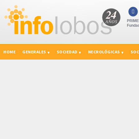

PRIMER
Fundad
HOME
GENERALES
SOCIEDAD
NECROLÓGICAS
SOC
CURIOSIDADES, CONSEJOS Y NOVEDADES