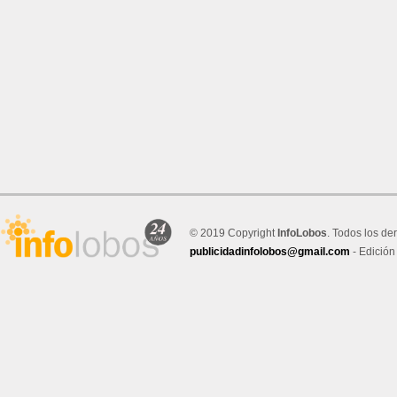
© 2019 Copyright
InfoLobos
. Todos los de
publicidadinfolobos@gmail.com
- Edición