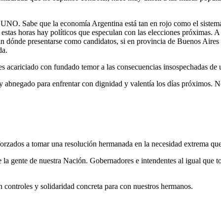
 UNO. Sabe que la economía Argentina está tan en rojo como el sistema
stas horas hay políticos que especulan con las elecciones próximas. A 
an dónde presentarse como candidatos, si en provincia de Buenos Aires 
da.
r es acariciado con fundado temor a las consecuencias insospechadas de
 abnegado para enfrentar con dignidad y valentía los días próximos. No 
 forzados a tomar una resolución hermanada en la necesidad extrema que
a gente de nuestra Nación. Gobernadores e intendentes al igual que tod
on controles y solidaridad concreta para con nuestros hermanos.