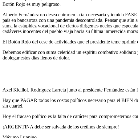
Botón Rojo es muy peligroso.
Alberto Fernández no desea entrar en la tan necesaria y temida FASE
país en bancarrota con una pandemia descontrolada. Pensar que aún a e
suma la estupidez vocacional de ciertos dirigentes necios que especul
cadáveres inocentes del pueblo viaja hacia su última inmerecida mora
El Botón Rojo del cese de actividades que el presidente teme oprimi
Debemos edificar con suma celeridad un espíritu combativo solidario y
doblegar estos días llenos de dolor.
Axel Kicillof, Rodríguez Larreta junto al presidente Fernández están
Hay que PAGAR todos los costos políticos necesario para el BIEN de l
sin cuartel.
Hoy el fracaso político es la falta de carácter para comprometernos c
¡ARGENTINA debe ser salvada de los cretinos de siempre!
Máximo Luppino