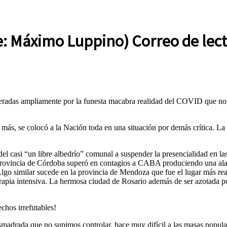
 Máximo Luppino) Correo de lec
peradas ampliamente por la funesta macabra realidad del COVID que no 
s, se colocó a la Nación toda en una situación por demás crítica. La d
casi “un libre albedrío” comunal a suspender la presencialidad en las e
la provincia de Córdoba superó en contagios a CABA produciendo una al
lgo similar sucede en la provincia de Mendoza que fue el lugar más reac
terapia intensiva. La hermosa ciudad de Rosario además de ser azotada p
echos irrefutables!
drada que no supimos controlar, hace muy difícil a las masas populares 