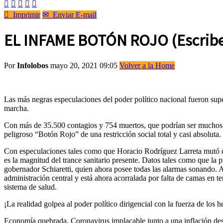






Imprimir
✉
Enviar E-mail
EL INFAME BOTÓN ROJO (Escribe:
Por
Infolobos
mayo 20, 2021 09:05
Volver a la Home
Las más negras especulaciones del poder político nacional fueron su
marcha.
Con más de 35.500 contagios y 754 muertos, que podrían ser muchos má
peligroso “Botón Rojo” de una restricción social total y casi absoluta.
Con especulaciones tales como que Horacio Rodríguez Larreta mutó del 
es la magnitud del trance sanitario presente. Datos tales como que 
gobernador Schiaretti, quien ahora posee todas las alarmas sonando. A
administración central y está ahora acorralada por falta de camas en 
sistema de salud.
¡La realidad golpea al poder político dirigencial con la fuerza de los h
Economía quebrada, Coronavirus implacable junto a una inflación desma