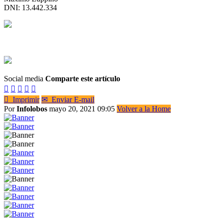
DNI: 13.442.334
Social media
Comparte este artículo






Imprimir
✉
Enviar E-mail
Por
Infolobos
mayo 20, 2021 09:05
Volver a la Home