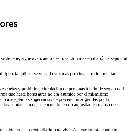
tores
se detiene, sigue avanzando destrozando vidas en diabólica sepulcral
irigencia política se ve cada vez más próxima a accionar el tan
scuelas y prohibir la circulación de personas los fin de semanas. Tal
arma que hasta horas atrás no era asumida por el mismísimo
io a aceptar las sugerencias de prevención sugeridas por la
or las bandas narcos, se encuentra en un angustiante colapso de su
obtener el sustento diario para vivir. Activar en este contexto el