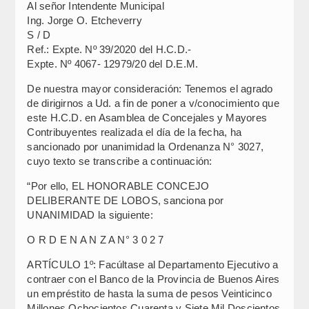
Al señor Intendente Municipal
Ing. Jorge O. Etcheverry
S / D
Ref.: Expte. Nº 39/2020 del H.C.D.-
Expte. Nº 4067- 12979/20 del D.E.M.
De nuestra mayor consideración: Tenemos el agrado
de dirigirnos a Ud. a fin de poner a v/conocimiento que
este H.C.D. en Asamblea de Concejales y Mayores
Contribuyentes realizada el día de la fecha, ha
sancionado por unanimidad la Ordenanza N° 3027,
cuyo texto se transcribe a continuación:
“Por ello, EL HONORABLE CONCEJO
DELIBERANTE DE LOBOS, sanciona por
UNANIMIDAD la siguiente:
O R D E N A N Z A N° 3 0 2 7
ARTÍCULO 1º: Facúltase al Departamento Ejecutivo a
contraer con el Banco de la Provincia de Buenos Aires
un empréstito de hasta la suma de pesos Veinticinco
Millones Ochocientos Cuarenta y Siete Mil Doscientos