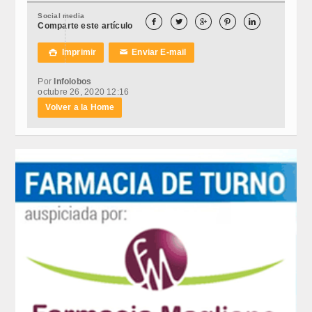
Social media





Comparte este artículo
Imprimir
Enviar E-mail

✉
Por
Infolobos
octubre 26, 2020 12:16
Volver a la Home