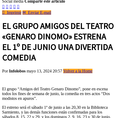
Social media
Comparte este artículo






Imprimir
✉
Enviar E-mail
EL GRUPO AMIGOS DEL TEATRO
«GENARO DINOMO» ESTRENA
EL 1º DE JUNIO UNA DIVERTIDA
COMEDIA
Por
Infolobos
mayo 13, 2024 20:57
Volver a la Home
El grupo “Amigos del Teatro Genaro Dinomo”, pone en escena
todos los fines de semana de junio, la comedia en tres actos “Dos
modistos en apuros”.
El estreno será el sábado 1º de junio a las 20,30 en la Biblioteca
Sarmiento, y las demás funciones están confirmadas para los
sábados 8, 15, 22 y 29, y los domingos 2, 9, 16, 23 y 30 de junio,