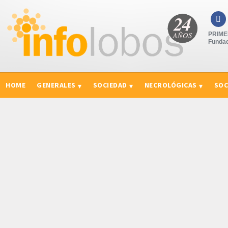

PRIMER
Fundad
HOME
GENERALES
SOCIEDAD
NECROLÓGICAS
SOC
CURIOSIDADES, CONSEJOS Y NOVEDADES