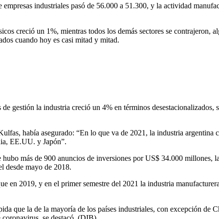
ad de empresas industriales pasó de 56.000 a 51.300, y la actividad man
ásicos creció un 1%, mientras todos los demás sectores se contrajeron,
tados cuando hoy es casi mitad y mitad.
de gestión la industria creció un 4% en términos desestacionalizados, s
 Kulfas, había asegurado: “En lo que va de 2021, la industria argentina
ania, EE.UU. y Japón”.
ue hubo más de 900 anuncios de inversiones por US$ 34.000 millones, l
vel desde mayo de 2018.
que en 2019, y en el primer semestre del 2021 la industria manufacturer
pida que la de la mayoría de los países industriales, con excepción de C
 coronavirus, se destacó. (DIB)