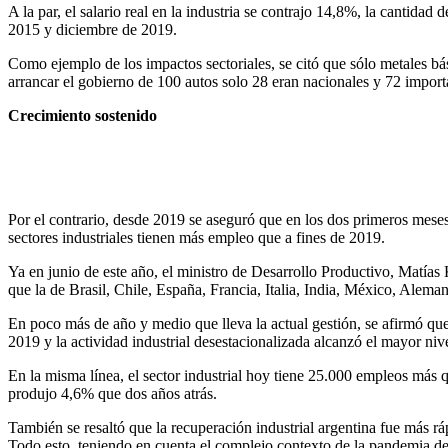
A la par, el salario real en la industria se contrajo 14,8%, la cantid
2015 y diciembre de 2019.
Como ejemplo de los impactos sectoriales, se citó que sólo metales b
arrancar el gobierno de 100 autos solo 28 eran nacionales y 72 impor
Crecimiento sostenido
Por el contrario, desde 2019 se aseguró que en los dos primeros meses 
sectores industriales tienen más empleo que a fines de 2019.
Ya en junio de este año, el ministro de Desarrollo Productivo, Matías
que la de Brasil, Chile, España, Francia, Italia, India, México, Alem
En poco más de año y medio que lleva la actual gestión, se afirmó q
2019 y la actividad industrial desestacionalizada alcanzó el mayor ni
En la misma línea, el sector industrial hoy tiene 25.000 empleos más 
produjo 4,6% que dos años atrás.
También se resaltó que la recuperación industrial argentina fue más rá
Todo esto, teniendo en cuenta el complejo contexto de la pandemia de