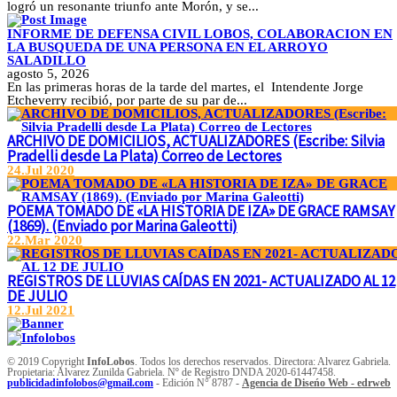
logró un resonante triunfo ante Morón, y se...
INFORME DE DEFENSA CIVIL LOBOS, COLABORACION EN
LA BUSQUEDA DE UNA PERSONA EN EL ARROYO
SALADILLO
agosto 5, 2026
En las primeras horas de la tarde del martes, el Intendente Jorge
Etcheverry recibió, por parte de su par de...
ARCHIVO DE DOMICILIOS, ACTUALIZADORES (Escribe: Silvia
Pradelli desde La Plata) Correo de Lectores
24.Jul 2020
POEMA TOMADO DE «LA HISTORIA DE IZA» DE GRACE RAMSAY
(1869). (Enviado por Marina Galeotti)
22.Mar 2020
REGISTROS DE LLUVIAS CAÍDAS EN 2021- ACTUALIZADO AL 12
DE JULIO
12.Jul 2021
© 2019 Copyright
InfoLobos
. Todos los derechos reservados. Directora: Alvarez Gabriela.
Propietaria: Alvarez Zunilda Gabriela. Nº de Registro DNDA 2020-61447458.
publicidadinfolobos@gmail.com
- Edición N° 8787 -
Agencia de Diseńo Web - edrweb