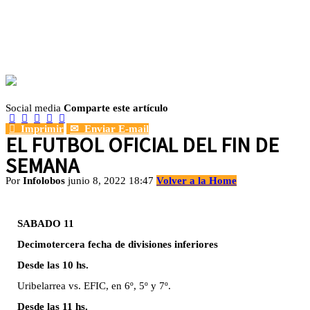
Social media
Comparte este artículo






Imprimir
✉
Enviar E-mail
EL FUTBOL OFICIAL DEL FIN DE
SEMANA
Por
Infolobos
junio 8, 2022 18:47
Volver a la Home
SABADO 11
Decimotercera fecha de divisiones inferiores
Desde las 10 hs.
Uribelarrea vs. EFIC, en 6º, 5º y 7º.
Desde las 11 hs.