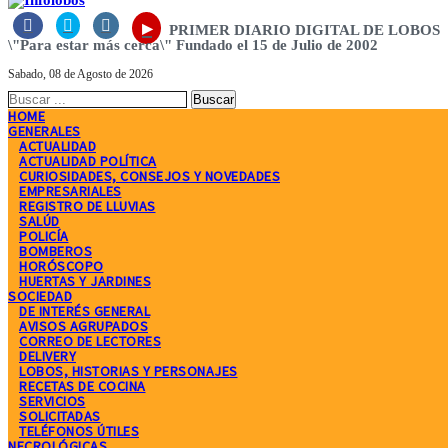



▸
PRIMER DIARIO DIGITAL DE LOBOS
\"Para estar más cerca\" Fundado el 15 de Julio de 2002
Sabado, 08 de Agosto de 2026
HOME
GENERALES
ACTUALIDAD
ACTUALIDAD POLÍTICA
CURIOSIDADES, CONSEJOS Y NOVEDADES
EMPRESARIALES
REGISTRO DE LLUVIAS
SALÚD
POLICÍA
BOMBEROS
HORÓSCOPO
HUERTAS Y JARDINES
SOCIEDAD
DE INTERÉS GENERAL
AVISOS AGRUPADOS
CORREO DE LECTORES
DELIVERY
LOBOS, HISTORIAS Y PERSONAJES
RECETAS DE COCINA
SERVICIOS
SOLICITADAS
TELÉFONOS ÚTILES
NECROLÓGICAS